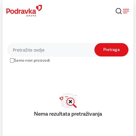
Skip
to
content
Proizvodi
Pretraga
Samo novi proizvodi
Nema rezultata pretraživanja