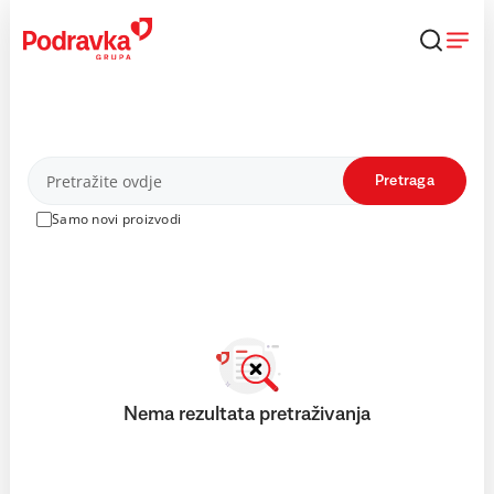
Skip
to
content
Proizvodi
Pretraga
Samo novi proizvodi
Nema rezultata pretraživanja