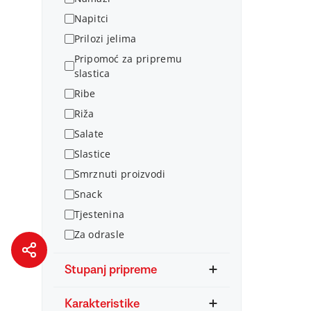
Napitci
Prilozi jelima
Pripomoć za pripremu
slastica
Ribe
Riža
Salate
Slastice
Smrznuti proizvodi
Snack
Tjestenina
Za odrasle
Stupanj pripreme
Karakteristike