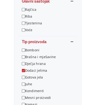
Glavni sastojak
Rajčica
Riba
Tjestenina
Voće
Tip proizvoda
Bomboni
Brašna i mješavine
Dječja hrana
Dodaci jelima
Gotova jela
Juhe
Kondimenti
Mesni proizvodi
Namazi