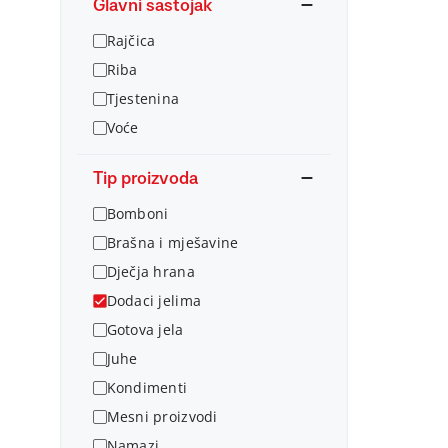
Glavni sastojak
Rajčica
Riba
Tjestenina
Voće
Tip proizvoda
Bomboni
Brašna i mješavine
Dječja hrana
Dodaci jelima
Gotova jela
Juhe
Kondimenti
Mesni proizvodi
Namazi