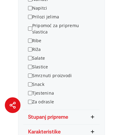
Napitci
Prilozi jelima
Pripomoć za pripremu
slastica
Ribe
Riža
Salate
Slastice
Smrznuti proizvodi
Snack
Tjestenina
Za odrasle
Stupanj pripreme
Karakteristike