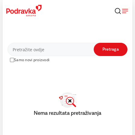
Skip
to
content
Proizvodi
Pretraga
Samo novi proizvodi
Nema rezultata pretraživanja