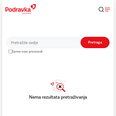
Skip
to
content
Proizvodi
Pretraga
Samo novi proizvodi
Nema rezultata pretraživanja