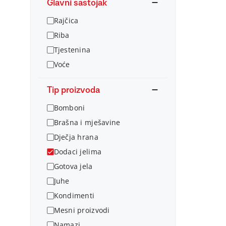
Glavni sastojak
Rajčica
Riba
Tjestenina
Voće
Tip proizvoda
Bomboni
Brašna i mješavine
Dječja hrana
Dodaci jelima
Gotova jela
Juhe
Kondimenti
Mesni proizvodi
Namazi