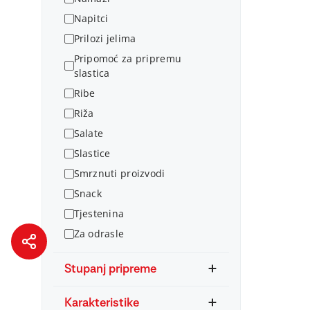
Napitci
Prilozi jelima
Pripomoć za pripremu
slastica
Ribe
Riža
Salate
Slastice
Smrznuti proizvodi
Snack
Tjestenina
Za odrasle
Stupanj pripreme
Karakteristike