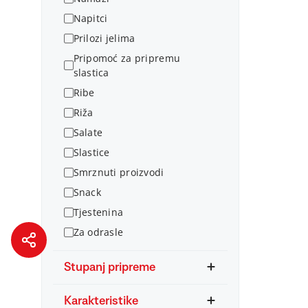
Napitci
Prilozi jelima
Pripomoć za pripremu
slastica
Ribe
Riža
Salate
Slastice
Smrznuti proizvodi
Snack
Tjestenina
Za odrasle
Stupanj pripreme
Karakteristike