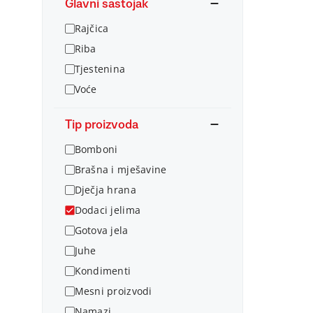
Glavni sastojak
Rajčica
Riba
Tjestenina
Voće
Tip proizvoda
Bomboni
Brašna i mješavine
Dječja hrana
Dodaci jelima
Gotova jela
Juhe
Kondimenti
Mesni proizvodi
Namazi