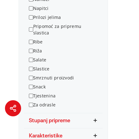
Napitci
Prilozi jelima
Pripomoć za pripremu
slastica
Ribe
Riža
Salate
Slastice
Smrznuti proizvodi
Snack
Tjestenina
Za odrasle
Stupanj pripreme
Karakteristike