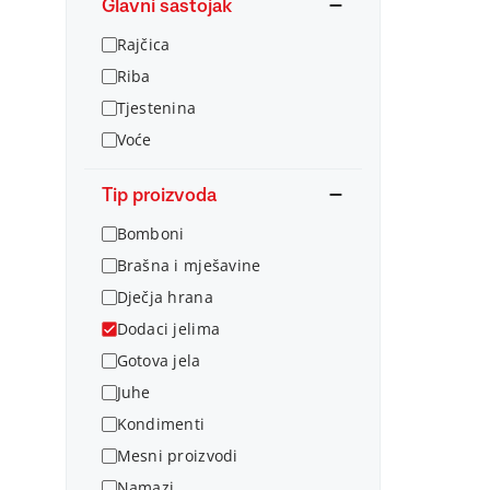
Glavni sastojak
Rajčica
Riba
Tjestenina
Voće
Tip proizvoda
Bomboni
Brašna i mješavine
Dječja hrana
Dodaci jelima
Gotova jela
Juhe
Kondimenti
Mesni proizvodi
Namazi