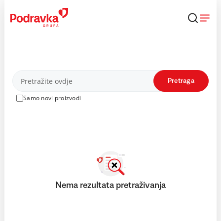
Skip
to
content
Proizvodi
Pretraga
Samo novi proizvodi
Nema rezultata pretraživanja