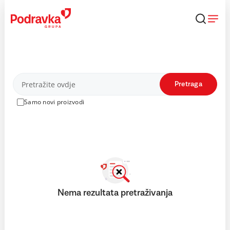
Skip
to
content
Proizvodi
Pretraga
Samo novi proizvodi
Nema rezultata pretraživanja