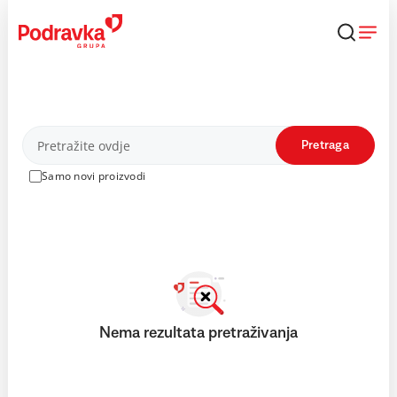
Skip
to
content
Proizvodi
Pretraga
Samo novi proizvodi
Nema rezultata pretraživanja