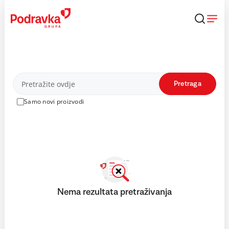
Skip
to
content
Proizvodi
Pretraga
Samo novi proizvodi
Nema rezultata pretraživanja