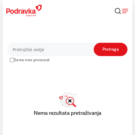
Skip
to
content
Proizvodi
Pretraga
Samo novi proizvodi
Nema rezultata pretraživanja