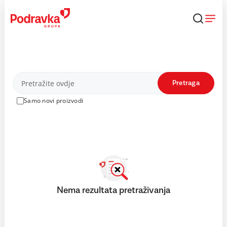
Skip
to
content
Proizvodi
Pretraga
Samo novi proizvodi
Nema rezultata pretraživanja