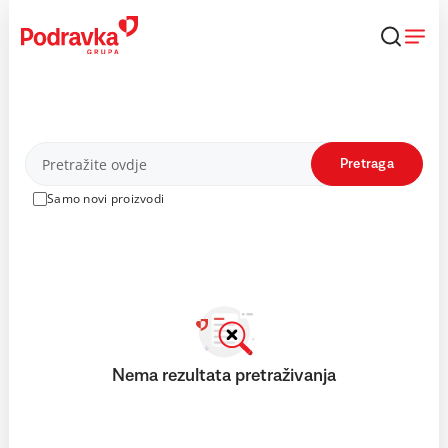
Skip
to
content
Proizvodi
Pretraga
Samo novi proizvodi
Nema rezultata pretraživanja