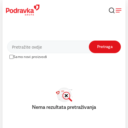
Skip
to
content
Proizvodi
Pretraga
Samo novi proizvodi
Nema rezultata pretraživanja