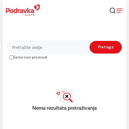
Skip
to
content
Proizvodi
Pretraga
Samo novi proizvodi
Nema rezultata pretraživanja