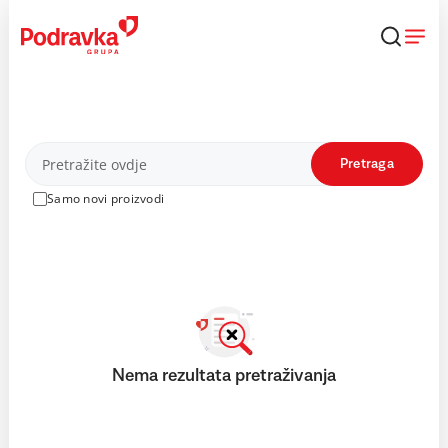
Skip
to
content
Proizvodi
Pretraga
Samo novi proizvodi
Nema rezultata pretraživanja