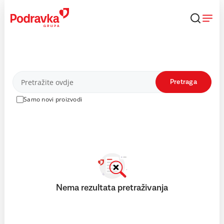
Skip
to
content
Proizvodi
Pretraga
Samo novi proizvodi
Nema rezultata pretraživanja