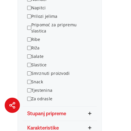
Napitci
Prilozi jelima
Pripomoć za pripremu
slastica
Ribe
Riža
Salate
Slastice
Smrznuti proizvodi
Snack
Tjestenina
Za odrasle
Stupanj pripreme
Karakteristike