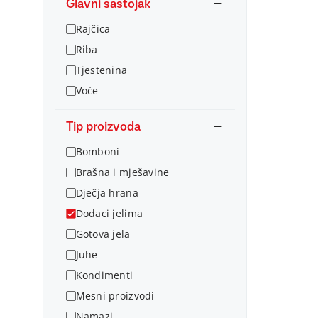
Glavni sastojak
Rajčica
Riba
Tjestenina
Voće
Tip proizvoda
Bomboni
Brašna i mješavine
Dječja hrana
Dodaci jelima
Gotova jela
Juhe
Kondimenti
Mesni proizvodi
Namazi