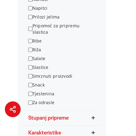
Napitci
Prilozi jelima
Pripomoć za pripremu
slastica
Ribe
Riža
Salate
Slastice
Smrznuti proizvodi
Snack
Tjestenina
Za odrasle
Stupanj pripreme
Karakteristike