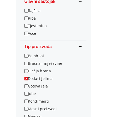
Glavni sastojak
Rajčica
Riba
Tjestenina
Voće
Tip proizvoda
Bomboni
Brašna i mješavine
Dječja hrana
Dodaci jelima
Gotova jela
Juhe
Kondimenti
Mesni proizvodi
Namazi