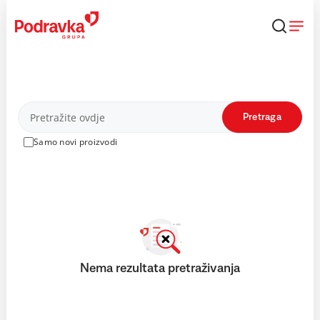
Skip
to
content
Proizvodi
Pretraga
Samo novi proizvodi
Nema rezultata pretraživanja