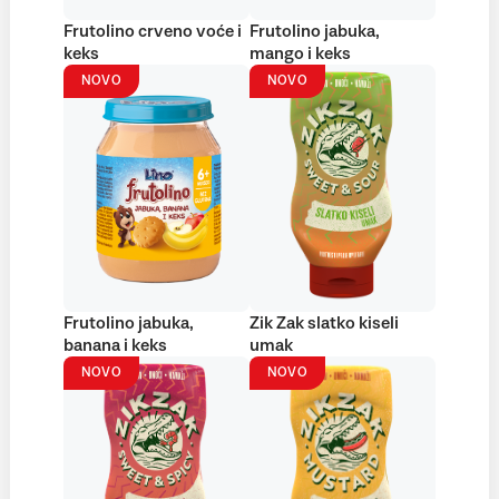
Frutolino crveno voće i
Frutolino jabuka,
keks
mango i keks
NOVO
NOVO
Frutolino jabuka,
Zik Zak slatko kiseli
banana i keks
umak
NOVO
NOVO