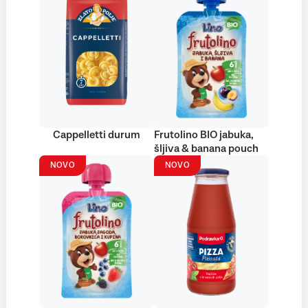
Cappelletti durum
Frutolino BIO jabuka,
šljiva & banana pouch
NOVO
NOVO