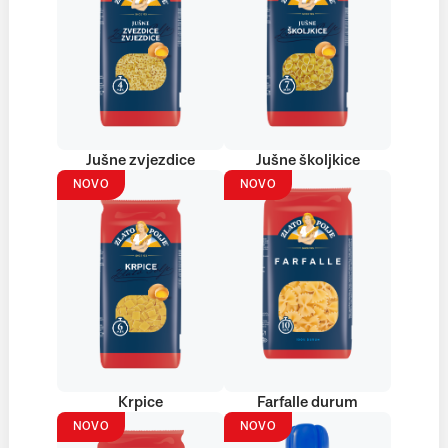
Jušne zvjezdice
Jušne školjkice
NOVO
NOVO
Krpice
Farfalle durum
NOVO
NOVO