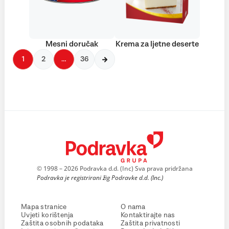
Mesni doručak
Krema za ljetne deserte
1
2
…
36
© 1998 – 2026 Podravka d.d. (Inc) Sva prava pridržana
Podravka je registrirani žig Podravke d.d. (Inc.)
Mapa stranice
O nama
Uvjeti korištenja
Kontaktirajte nas
Zaštita osobnih podataka
Zaštita privatnosti