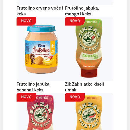
Frutolino crveno voće i
Frutolino jabuka,
keks
mango i keks
NOVO
NOVO
Frutolino jabuka,
Zik Zak slatko kiseli
banana i keks
umak
NOVO
NOVO