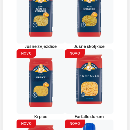
Jušne zvjezdice
Jušne školjkice
NOVO
NOVO
Krpice
Farfalle durum
NOVO
NOVO