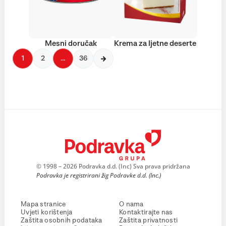
Mesni doručak
Krema za ljetne deserte
1
2
…
36
© 1998 – 2026 Podravka d.d. (Inc) Sva prava pridržana
Podravka je registrirani žig Podravke d.d. (Inc.)
Mapa stranice
O nama
Uvjeti korištenja
Kontaktirajte nas
Zaštita osobnih podataka
Zaštita privatnosti