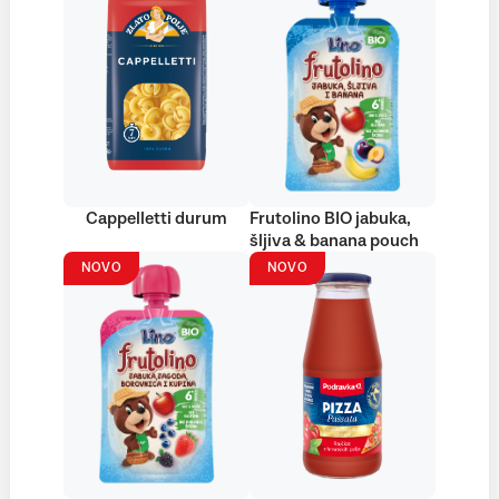
Cappelletti durum
Frutolino BIO jabuka,
šljiva & banana pouch
NOVO
NOVO