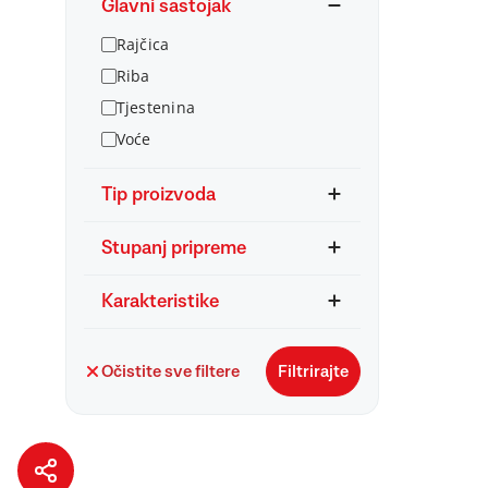
Glavni sastojak
Rajčica
Riba
Tjestenina
Voće
Tip proizvoda
Stupanj pripreme
Karakteristike
Očistite sve filtere
Filtrirajte