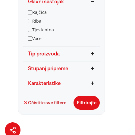
Glavni sastojak
Rajčica
Riba
Tjestenina
Voće
Tip proizvoda
Stupanj pripreme
Karakteristike
Očistite sve filtere
Filtrirajte