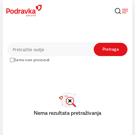
Skip
to
content
Proizvodi
Pretraga
Samo novi proizvodi
Nema rezultata pretraživanja