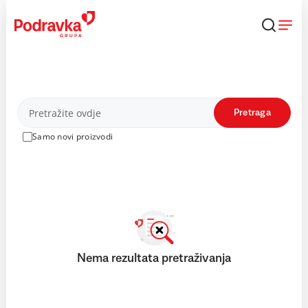
Skip
to
content
Proizvodi
Pretraga
Samo novi proizvodi
Nema rezultata pretraživanja