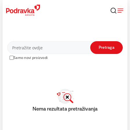
Skip
to
content
Proizvodi
Pretraga
Samo novi proizvodi
Nema rezultata pretraživanja