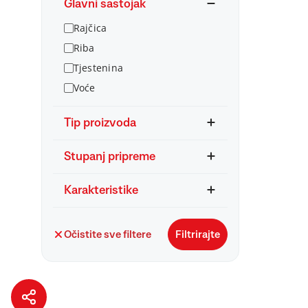
Glavni sastojak
Rajčica
Riba
Tjestenina
Voće
Tip proizvoda
Stupanj pripreme
Karakteristike
Očistite sve filtere
Filtrirajte