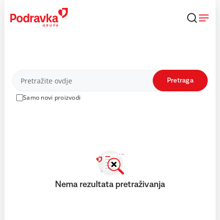
Skip
to
content
Proizvodi
Pretraga
Samo novi proizvodi
Nema rezultata pretraživanja