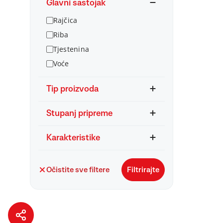
Glavni sastojak
Rajčica
Riba
Tjestenina
Voće
Tip proizvoda
Stupanj pripreme
Karakteristike
Očistite sve filtere
Filtrirajte