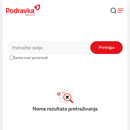
Skip
to
content
Proizvodi
Pretraga
Samo novi proizvodi
Nema rezultata pretraživanja