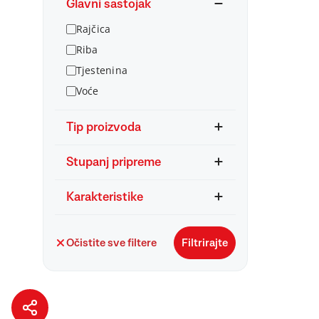
Glavni sastojak
Rajčica
Riba
Tjestenina
Voće
Tip proizvoda
Stupanj pripreme
Karakteristike
Očistite sve filtere
Filtrirajte