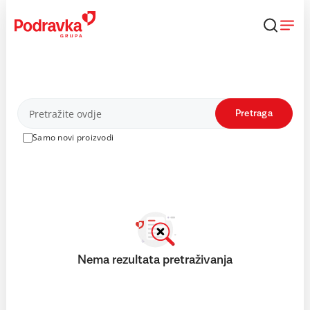
Skip
to
content
Proizvodi
Pretraga
Samo novi proizvodi
Nema rezultata pretraživanja