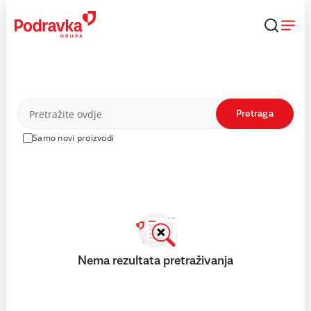
Skip
to
content
Proizvodi
Pretraga
Samo novi proizvodi
Nema rezultata pretraživanja