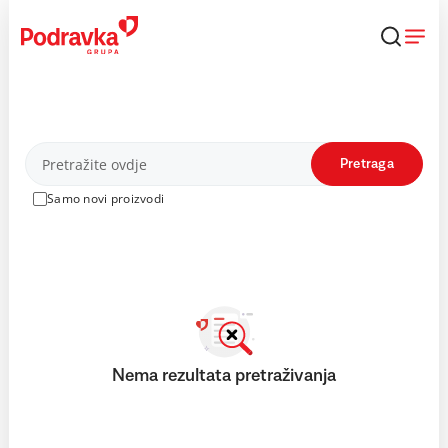
Skip
to
content
Proizvodi
Pretraga
Samo novi proizvodi
Nema rezultata pretraživanja