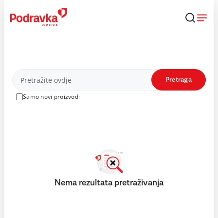
Skip
to
content
Proizvodi
Pretraga
Samo novi proizvodi
Nema rezultata pretraživanja