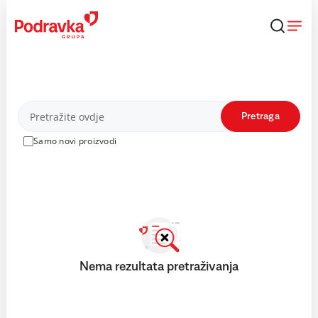
Skip
to
content
Proizvodi
Pretraga
Samo novi proizvodi
Nema rezultata pretraživanja