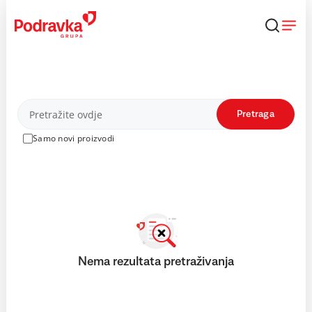
Skip
to
content
Proizvodi
Pretraga
Samo novi proizvodi
Nema rezultata pretraživanja