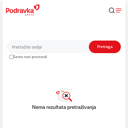
Skip
to
content
Proizvodi
Pretraga
Samo novi proizvodi
Nema rezultata pretraživanja