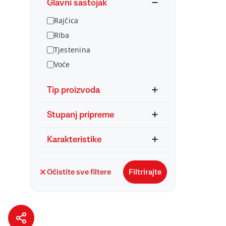
Glavni sastojak
Rajčica
Riba
Tjestenina
Voće
Tip proizvoda
Stupanj pripreme
Karakteristike
Očistite sve filtere
Filtrirajte