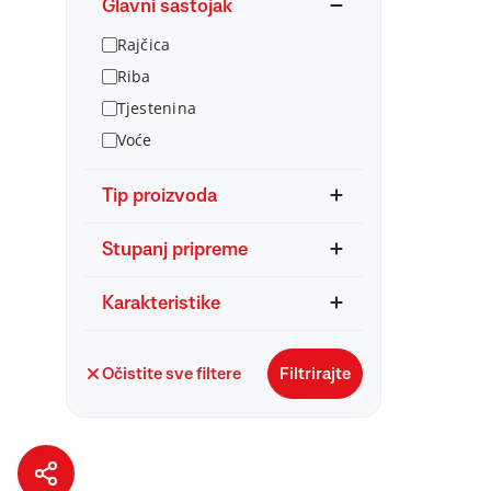
Glavni sastojak
Rajčica
Riba
Tjestenina
Voće
Tip proizvoda
Stupanj pripreme
Karakteristike
Očistite sve filtere
Filtrirajte