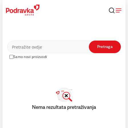
Skip
to
content
Proizvodi
Pretraga
Samo novi proizvodi
Nema rezultata pretraživanja