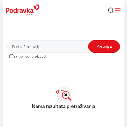
Skip
to
content
Proizvodi
Pretraga
Samo novi proizvodi
Nema rezultata pretraživanja