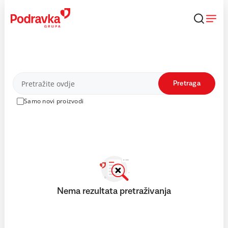
Skip
to
content
Proizvodi
Pretraga
Samo novi proizvodi
Nema rezultata pretraživanja