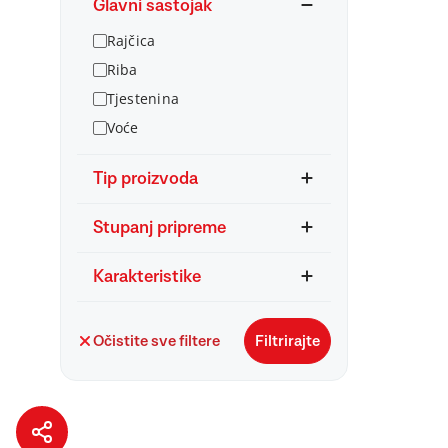
Glavni sastojak
Rajčica
Riba
Tjestenina
Voće
Tip proizvoda
Stupanj pripreme
Karakteristike
Očistite sve filtere
Filtrirajte