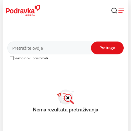
Skip
to
content
Proizvodi
Pretraga
Samo novi proizvodi
Nema rezultata pretraživanja