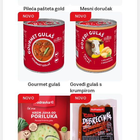
Pileća pašteta gold
Mesni doručak
NOVO
NOVO
Gourmet gulaš
Goveđi gulaš s
krumpirom
NOVO
NOVO