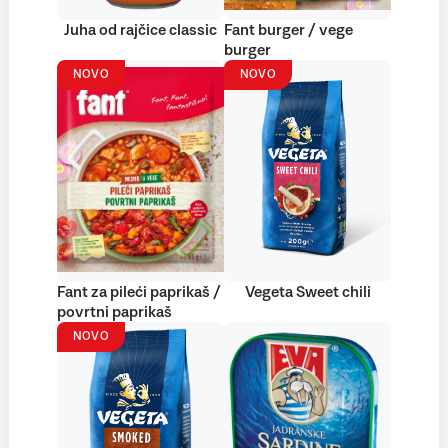
Juha od rajčice classic
Fant burger / vege
burger
NOVO
NOVO
Fant za pileći paprikaš /
Vegeta Sweet chili
povrtni paprikaš
NOVO