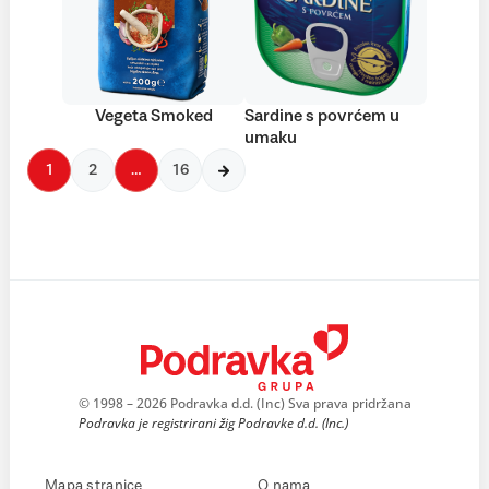
Vegeta Smoked
Sardine s povrćem u
umaku
1
2
…
16
© 1998 – 2026 Podravka d.d. (Inc) Sva prava pridržana
Podravka je registrirani žig Podravke d.d. (Inc.)
Mapa stranice
O nama